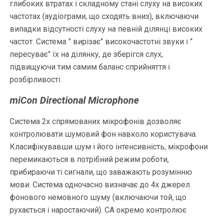
глибоких втратах і складному стані слуху на високих
частотах (аудіограми, що сходять вниз), включаючи
випадки відсутності слуху на певній ділянці високих
частот. Система ” вирізає” високочастотні звуки і ”
пересуває” їх на ділянку, де зберігся слух,
підвищуючи тим самим баланс сприйняття і
розбірливості
miCon Directional Microphone
Система 2х спрямованих мікрофонів дозволяє
контролювати шумовий фон навколо користувача.
Класифікувавши шум і його інтенсивність, мікрофони
перемикаються в потрібний режим роботи,
прибираючи ті сигнали, що заважають розумінню
мови. Система одночасно визначає до 4х джерел
фонового немовного шуму (включаючи той, що
рухається і наростаючий). СА окремо контролює