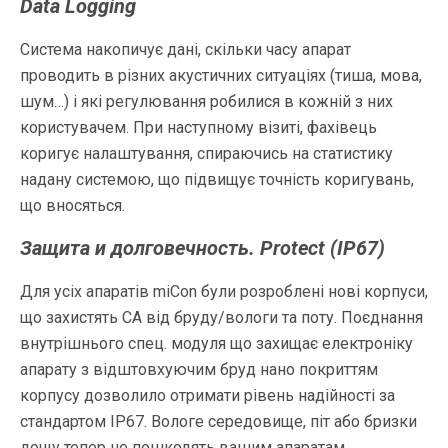
Data Logging
Система накопичує дані, скільки часу апарат
проводить в різних акустичних ситуаціях (тиша, мова,
шум…) і які регулювання робилися в кожній з них
користувачем. При наступному візиті, фахівець
коригує налаштування, спираючись на статистику
надану системою, що підвищує точність коригувань,
що вносяться.
Защита и долговечность. Protect (IP67)
Для усіх апаратів miCon були розроблені нові корпуси,
що захистять СА від бруду/вологи та поту. Поєднання
внутрішнього спец. модуля що захищає електроніку
апарату з відштовхуючим бруд нано покриттям
корпусу дозволило отримати рівень надійності за
стандартом IP67. Вологе середовище, піт або бризки
дощу тепер не пошкодять вашим апаратам.