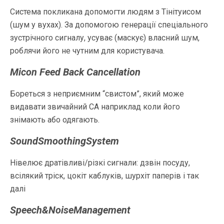
Система покликана допомогти людям з Тінітуисом
(шум у вухах). За допомогою генерації спеціального
зустрічного сигналу, усуває (маскує) власний шум,
роблячи його не чутним для користувача.
Micon Feed Back Cancellation
Бореться з неприємним “свистом”, який може
видавати звичайний СА наприклад коли його
знімають або одягають.
SoundSmoothingSystem
Нівелює дратівливі/різкі сигнали: дзвін посуду,
всілякий тріск, цокіт каблуків, шурхіт паперів і так
далі
Speech&NoiseManagement